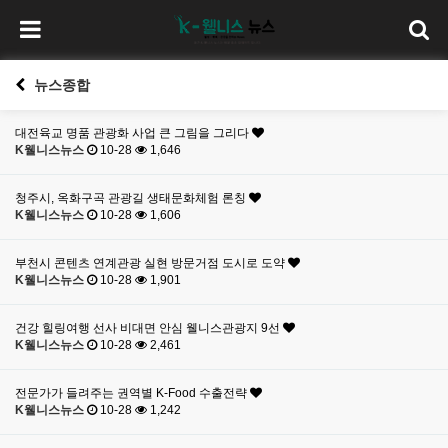
뉴스종합
대전육교 명품 관광화 사업 큰 그림을 그리다
K웰니스뉴스
10-28
1,646
청주시, 옥화구곡 관광길 생태문화체험 론칭
K웰니스뉴스
10-28
1,606
부천시 콘텐츠 연계관광 실현 방문거점 도시로 도약
K웰니스뉴스
10-28
1,901
건강 힐링여행 선사 비대면 안심 웰니스관광지 9선
K웰니스뉴스
10-28
2,461
전문가가 들려주는 권역별 K-Food 수출전략
K웰니스뉴스
10-28
1,242