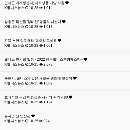
인제군 마케팅센터, 대표상품 개발 지원
K웰니스뉴스
10-28
1,014
장흥군 특산물 '청태천' 명품화 나선다
K웰니스뉴스
10-28
1,017
전북 부안 향토요리 '회오리'드세요
K웰니스뉴스
10-28
1,001
웰니스 전시회 일정 <2022 한국웰니스관광페스타>
K웰니스뉴스
10-25
2,673
순천시, 웰니스와 같은 새로운 변화에 맞춰야
K웰니스뉴스
10-25
1,809
효과적인 독감 예방접종 시기와 주의사항!
K웰니스뉴스
10-25
1,124
뮤지엄 산 명상관
K웰니스뉴스
10-25
924