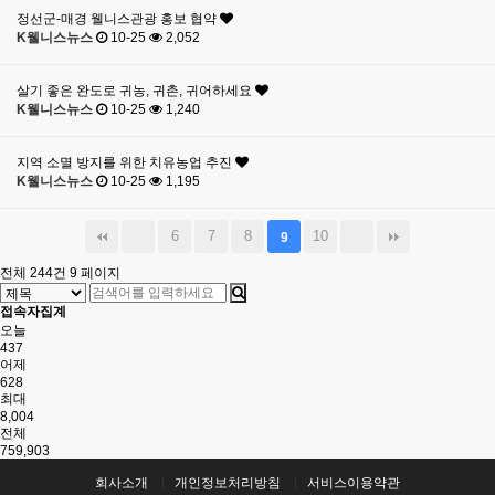
정선군-매경 웰니스관광 홍보 협약
K웰니스뉴스
10-25
2,052
살기 좋은 완도로 귀농, 귀촌, 귀어하세요
K웰니스뉴스
10-25
1,240
지역 소멸 방지를 위한 치유농업 추진
K웰니스뉴스
10-25
1,195
6
7
8
10
9
전체 244건
9 페이지
접속자집계
오늘
437
어제
628
최대
8,004
전체
759,903
회사소개
개인정보처리방침
서비스이용약관